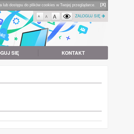
[X]
lub dostępu do plików cookies w Twojej przeglądarce.
A
ZALOGUJ SIĘ
A
A
GUJ SIĘ
KONTAKT