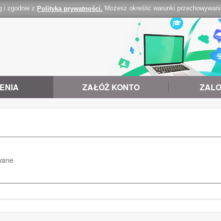
g i zgodnie z
Możesz określić warunki przechowywania 
Polityką prywatności.
ENIA
ZAŁÓŻ KONTO
ZALO
wane