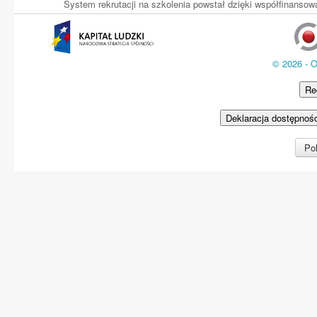
System rekrutacji na szkolenia powstał dzięki współfinans
© 2026 - 
Re
Deklaracja dostępnoś
Pol