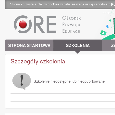
Strona korzysta z plików cookies w celu realizacji usług i zgodnie z
Po
cookies 
STRONA STARTOWA
SZKOLENIA
Z
Szczegóły szkolenia
Szkolenie niedostępne lub nieopublikowane