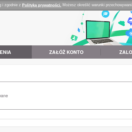
g i zgodnie z
Możesz określić warunki przechowywania 
Polityką prywatności.
ENIA
ZAŁÓŻ KONTO
ZALO
wane