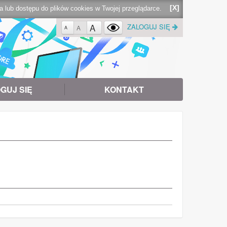
[X]
lub dostępu do plików cookies w Twojej przeglądarce.
A
ZALOGUJ SIĘ
A
A
GUJ SIĘ
KONTAKT