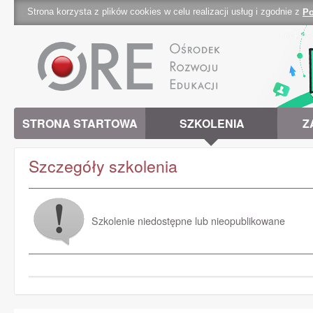
Strona korzysta z plików cookies w celu realizacji usług i zgodnie z
Po
cookies 
STRONA STARTOWA
SZKOLENIA
Z
Szczegóły szkolenia
Szkolenie niedostępne lub nieopublikowane