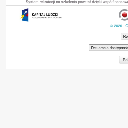
System rekrutacji na szkolenia powstał dzięki współfinans
© 2026 - 
Re
Deklaracja dostępnoś
Pol