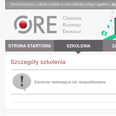
Strona korzysta z plików cookies w celu realizacji usług i zgodnie z
Po
cookies 
STRONA STARTOWA
SZKOLENIA
Z
Szczegóły szkolenia
Szkolenie niedostępne lub nieopublikowane