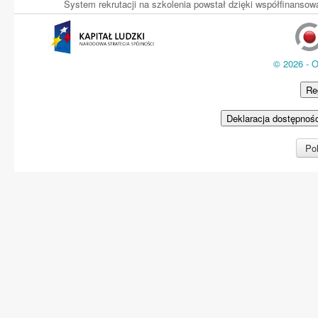
System rekrutacji na szkolenia powstał dzięki współfinans
© 2026 - 
Re
Deklaracja dostępnoś
Pol