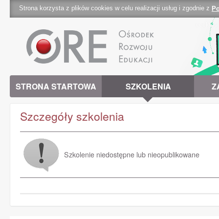
Strona korzysta z plików cookies w celu realizacji usług i zgodnie z
Po
cookies 
STRONA STARTOWA
SZKOLENIA
Z
Szczegóły szkolenia
Szkolenie niedostępne lub nieopublikowane