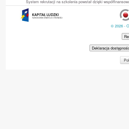
System rekrutacji na szkolenia powstał dzięki współfinans
© 2026 - 
Re
Deklaracja dostępnoś
Pol