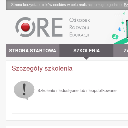
Strona korzysta z plików cookies w celu realizacji usług i zgodnie z
Po
cookies 
STRONA STARTOWA
SZKOLENIA
Z
Szczegóły szkolenia
Szkolenie niedostępne lub nieopublikowane