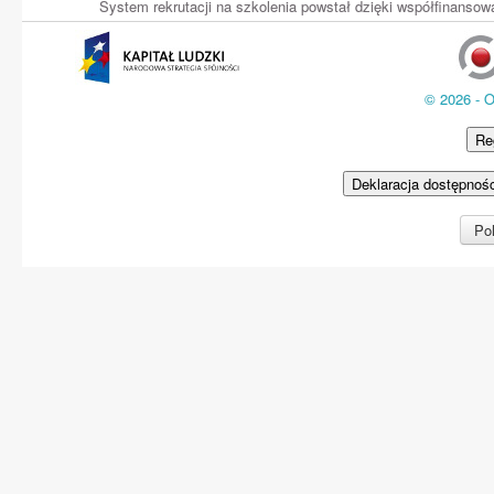
System rekrutacji na szkolenia powstał dzięki współfinans
© 2026 - 
Re
Deklaracja dostępnoś
Pol