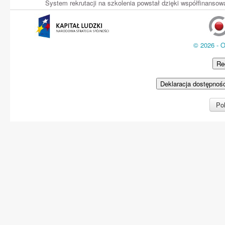
System rekrutacji na szkolenia powstał dzięki współfinans
© 2026 - 
Re
Deklaracja dostępnoś
Pol