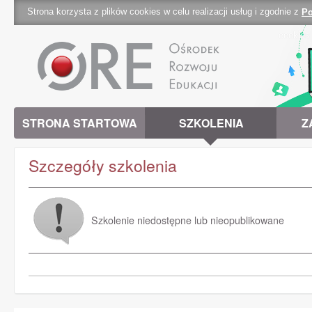
Strona korzysta z plików cookies w celu realizacji usług i zgodnie z
Po
cookies 
STRONA STARTOWA
SZKOLENIA
Z
Szczegóły szkolenia
Szkolenie niedostępne lub nieopublikowane