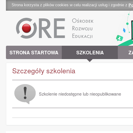
Strona korzysta z plików cookies w celu realizacji usług i zgodnie z
Po
cookies 
STRONA STARTOWA
SZKOLENIA
Z
Szczegóły szkolenia
Szkolenie niedostępne lub nieopublikowane