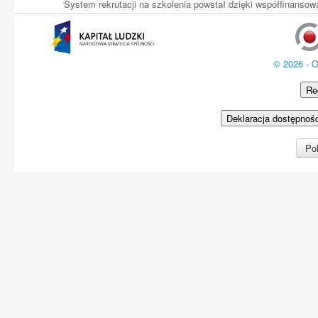
System rekrutacji na szkolenia powstał dzięki współfinans
© 2026 - 
Re
Deklaracja dostępnoś
Pol