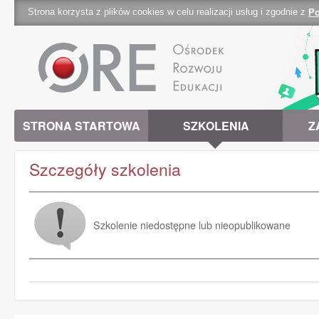
Strona korzysta z plików cookies w celu realizacji usług i zgodnie z
Po
cookies 
STRONA STARTOWA
SZKOLENIA
Z
Szczegóły szkolenia
Szkolenie niedostępne lub nieopublikowane