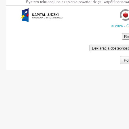
System rekrutacji na szkolenia powstał dzięki współfinans
© 2026 - 
Re
Deklaracja dostępnoś
Pol