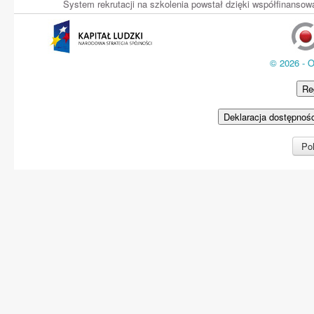
System rekrutacji na szkolenia powstał dzięki współfinans
© 2026 - 
Re
Deklaracja dostępnoś
Pol