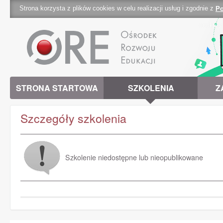
Strona korzysta z plików cookies w celu realizacji usług i zgodnie z
Po
cookies 
STRONA STARTOWA
SZKOLENIA
Z
Szczegóły szkolenia
Szkolenie niedostępne lub nieopublikowane