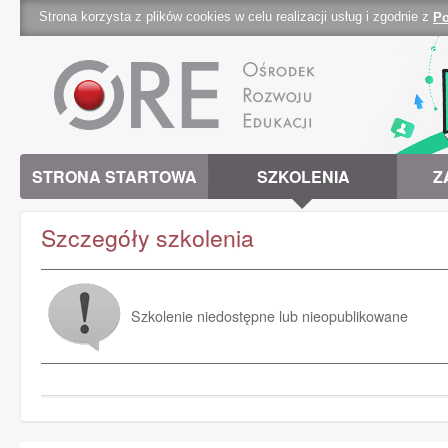
Strona korzysta z plików cookies w celu realizacji usług i zgodnie z
Po
cookies 
STRONA STARTOWA
SZKOLENIA
Z
Szczegóły szkolenia
Szkolenie niedostępne lub nieopublikowane