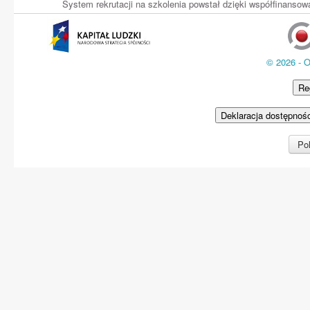
System rekrutacji na szkolenia powstał dzięki współfinans
© 2026 - 
Re
Deklaracja dostępnoś
Pol