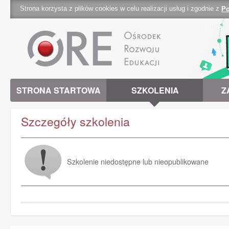
Strona korzysta z plików cookies w celu realizacji usług i zgodnie z
Po
cookies 
STRONA STARTOWA
SZKOLENIA
Z
Szczegóły szkolenia
Szkolenie niedostępne lub nieopublikowane