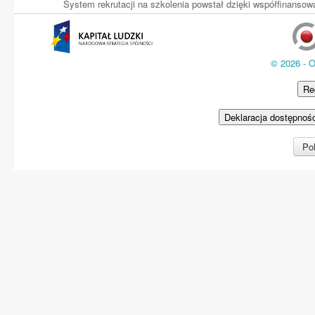
System rekrutacji na szkolenia powstał dzięki współfinans
© 2026 - 
Re
Deklaracja dostępnoś
Pol