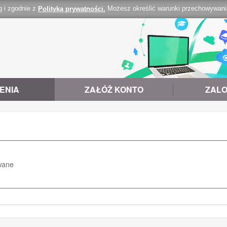
g i zgodnie z
Możesz określić warunki przechowywania 
Polityką prywatności.
ENIA
ZAŁÓŻ KONTO
ZALO
wane