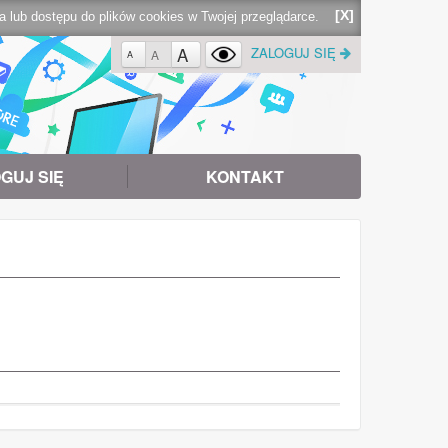
[X]
lub dostępu do plików cookies w Twojej przeglądarce.
A
ZALOGUJ SIĘ
A
A
GUJ SIĘ
KONTAKT