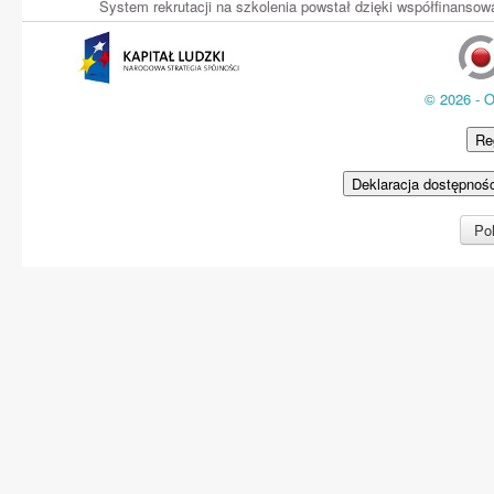
System rekrutacji na szkolenia powstał dzięki współfinans
© 2026 - 
Re
Deklaracja dostępnoś
Pol