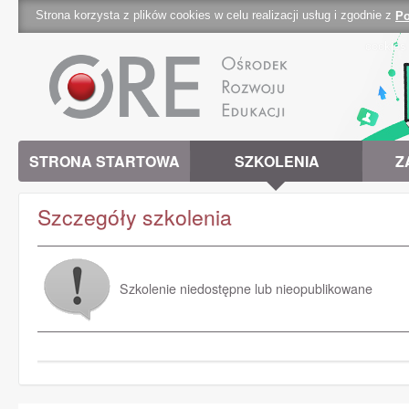
Strona korzysta z plików cookies w celu realizacji usług i zgodnie z
Po
cookies 
STRONA STARTOWA
SZKOLENIA
Z
Szczegóły szkolenia
Szkolenie niedostępne lub nieopublikowane