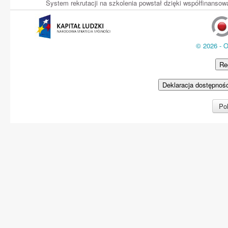
System rekrutacji na szkolenia powstał dzięki współfinans
© 2026 - 
Re
Deklaracja dostępnoś
Pol