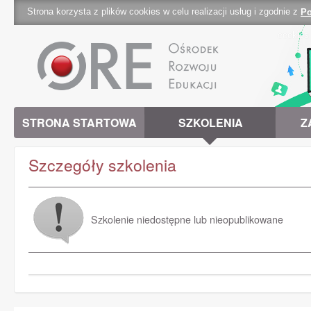
Strona korzysta z plików cookies w celu realizacji usług i zgodnie z
Po
cookies 
STRONA STARTOWA
SZKOLENIA
Z
Szczegóły szkolenia
Szkolenie niedostępne lub nieopublikowane