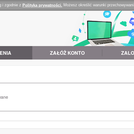
g i zgodnie z
Możesz określić warunki przechowywania 
Polityką prywatności.
ENIA
ZAŁÓŻ KONTO
ZALO
wane