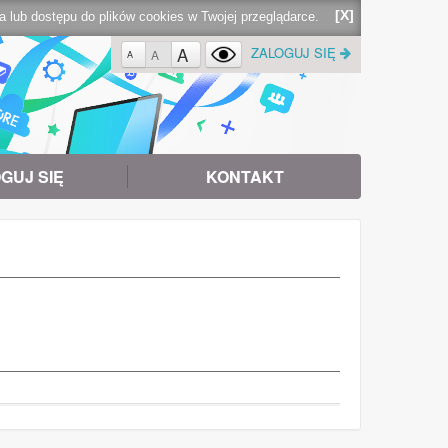
[X]
lub dostępu do plików cookies w Twojej przeglądarce.
A
ZALOGUJ SIĘ
A
A
GUJ SIĘ
KONTAKT