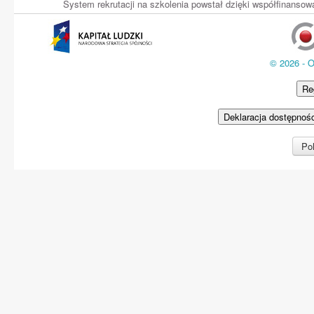
System rekrutacji na szkolenia powstał dzięki współfinans
© 2026 - 
Re
Deklaracja dostępnoś
Pol