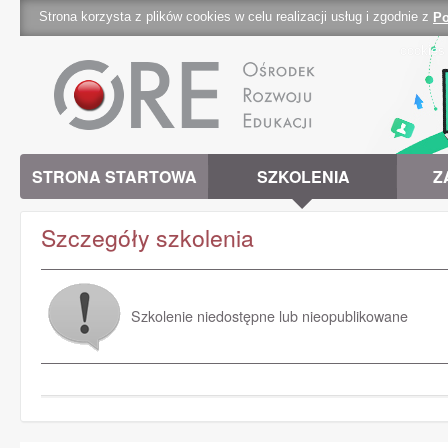
Strona korzysta z plików cookies w celu realizacji usług i zgodnie z
Po
cookies 
STRONA STARTOWA
SZKOLENIA
Z
Szczegóły szkolenia
Szkolenie niedostępne lub nieopublikowane