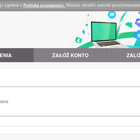
g i zgodnie z
Możesz określić warunki przechowywania 
Polityką prywatności.
ENIA
ZAŁÓŻ KONTO
ZALO
wane