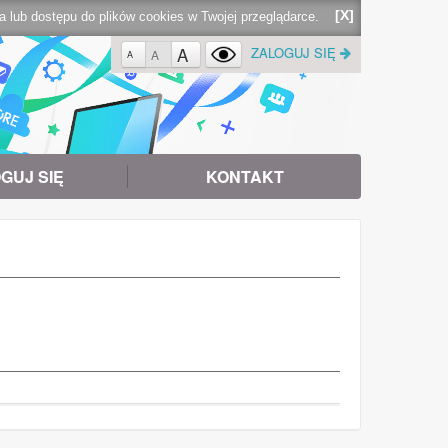
[X]
lub dostępu do plików cookies w Twojej przeglądarce.
A
ZALOGUJ SIĘ
A
A
GUJ SIĘ
KONTAKT