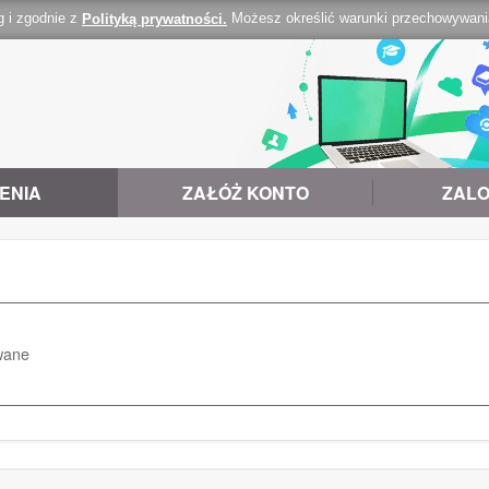
g i zgodnie z
Możesz określić warunki przechowywania 
Polityką prywatności.
ENIA
ZAŁÓŻ KONTO
ZALO
wane