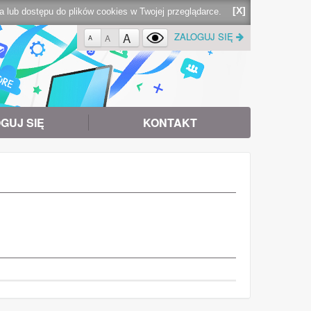
[X]
lub dostępu do plików cookies w Twojej przeglądarce.
A
ZALOGUJ SIĘ
A
A
GUJ SIĘ
KONTAKT