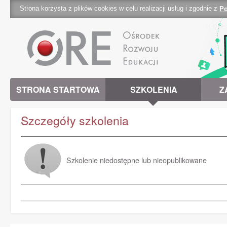
Strona korzysta z plików cookies w celu realizacji usług i zgodnie z
Po
cookies 
STRONA STARTOWA
SZKOLENIA
Z
Szczegóły szkolenia
Szkolenie niedostępne lub nieopublikowane