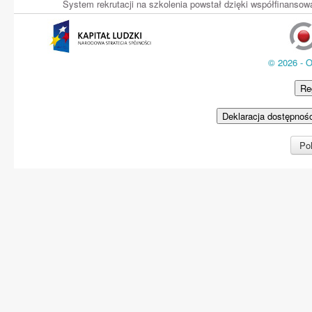
System rekrutacji na szkolenia powstał dzięki współfinans
© 2026 - 
Re
Deklaracja dostępnoś
Pol