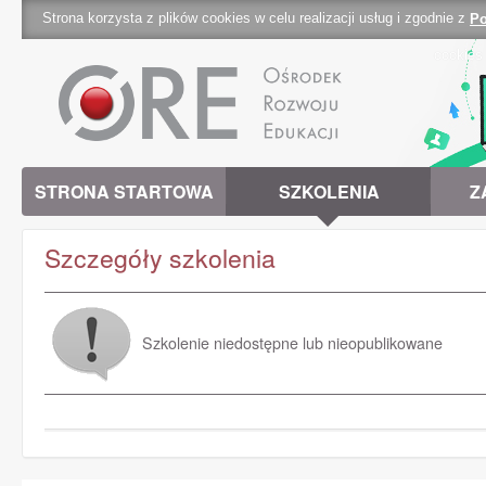
Strona korzysta z plików cookies w celu realizacji usług i zgodnie z
Po
cookies 
STRONA STARTOWA
SZKOLENIA
Z
Szczegóły szkolenia
Szkolenie niedostępne lub nieopublikowane