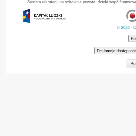
System rekrutacji na szkolenia powstał dzięki współfinans
© 2026 - 
Re
Deklaracja dostępnoś
Pol