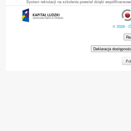
System rekrutacji na szkolenia powstał dzięki współfinans
© 2026 - 
Re
Deklaracja dostępnoś
Pol