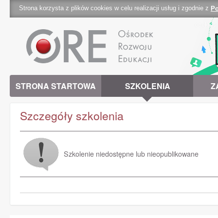
Strona korzysta z plików cookies w celu realizacji usług i zgodnie z
Po
cookies 
STRONA STARTOWA
SZKOLENIA
Z
Szczegóły szkolenia
Szkolenie niedostępne lub nieopublikowane