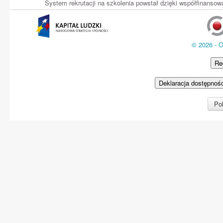
System rekrutacji na szkolenia powstał dzięki współfinans
© 2026 - 
Re
Deklaracja dostępnoś
Pol