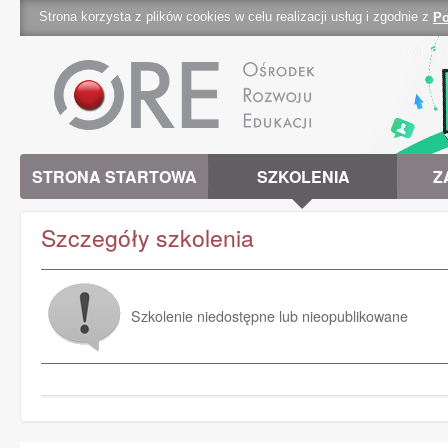
Strona korzysta z plików cookies w celu realizacji usług i zgodnie z
Po
cookies 
STRONA STARTOWA
SZKOLENIA
Z
Szczegóły szkolenia
Szkolenie niedostępne lub nieopublikowane