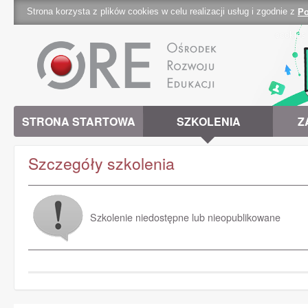
Strona korzysta z plików cookies w celu realizacji usług i zgodnie z
Po
cookies 
STRONA STARTOWA
SZKOLENIA
Z
Szczegóły szkolenia
Szkolenie niedostępne lub nieopublikowane