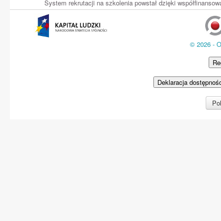
System rekrutacji na szkolenia powstał dzięki współfinans
© 2026 - 
Re
Deklaracja dostępnoś
Pol