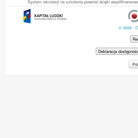
System rekrutacji na szkolenia powstał dzięki współfinans
© 2026 - 
Re
Deklaracja dostępnoś
Pol