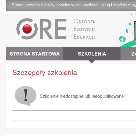
Strona korzysta z plików cookies w celu realizacji usług i zgodnie z
Po
cookies 
STRONA STARTOWA
SZKOLENIA
Z
Szczegóły szkolenia
Szkolenie niedostępne lub nieopublikowane