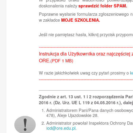
doskonalenia należy
sprawdzić folder SPAM.
Poprawne wysłanie formularza zgłoszeniowego n
w zakładce
MOJE SZKOLENIA.
Jeśli nie pamiętasz hasła, kliknij przycisk przypom
---------------------------------------------------------------
Instrukcja dla Użytkownika oraz najczęściej
ORE.
(PDF 1 MB)
W razie jakichkolwiek uwag czy pytań prosimy o
k
---------------------------------------------------------------
_______________________________________
Zgodnie z art. 13 ust. 1 i 2 rozporządzenia P
2016 r. (Dz. Urz. UE L 119 z 04.05.2016 r.), da
Administratorem Pani/Pana danych osobowych
478), Aleje Ujazdowskie 28.
Administrator powołał Inspektora Ochrony Da
iod@ore.edu.pl
.