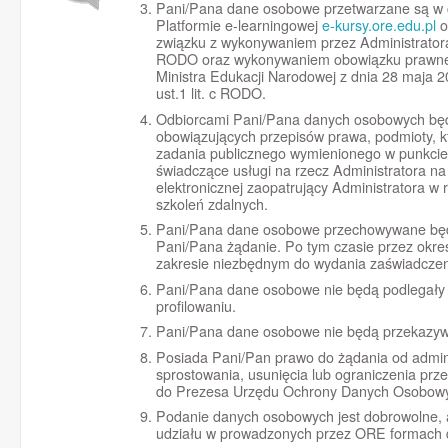
Pani/Pana dane osobowe przetwarzane są w ce
Platformie e-learningowej
e-kursy.ore.edu.pl
o
związku z wykonywaniem przez Administratora z
RODO oraz wykonywaniem obowiązku prawnego
Ministra Edukacji Narodowej z dnia 28 maja 20
ust.1 lit. c RODO.
Odbiorcami Pani/Pana danych osobowych będ
obowiązujących przepisów prawa, podmioty, k
zadania publicznego wymienionego w punkcie 
świadczące usługi na rzecz Administratora n
elektronicznej zaopatrujący Administratora w 
szkoleń zdalnych.
Pani/Pana dane osobowe przechowywane będą 
Pani/Pana żądanie. Po tym czasie przez okr
zakresie niezbędnym do wydania zaświadczen
Pani/Pana dane osobowe nie będą podlegały
profilowaniu.
Pani/Pana dane osobowe nie będą przekazyw
Posiada Pani/Pan prawo do żądania od admin
sprostowania, usunięcia lub ograniczenia prz
do Prezesa Urzędu Ochrony Danych Osobow
Podanie danych osobowych jest dobrowolne, a
udziału w prowadzonych przez ORE formach 