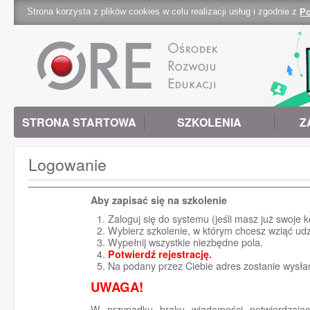
Strona korzysta z plików cookies w celu realizacji usług i zgodnie z
Po
cookies 
STRONA STARTOWA
SZKOLENIA
Z
Logowanie
Aby zapisać się na szkolenie
Zaloguj się do systemu (jeśli masz już swoje k
Wybierz szkolenie, w którym chcesz wziąć udz
Wypełnij wszystkie niezbędne pola.
Potwierdź rejestrację.
Na podany przez Ciebie adres zostanie wysłan
UWAGA!
W przypadku braku wiadomości potwierdzając