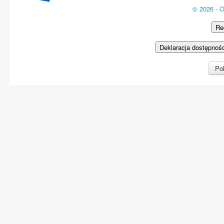
© 2026 - 
Re
Deklaracja dostępnoś
Pol